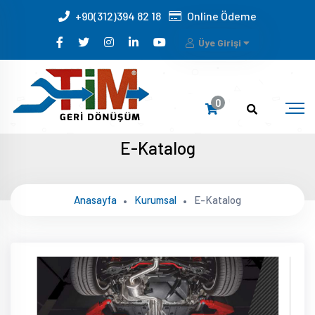
+90(312)394 82 18
Online Ödeme
Üye Girişi
0
E-Katalog
Anasayfa
Kurumsal
E-Katalog